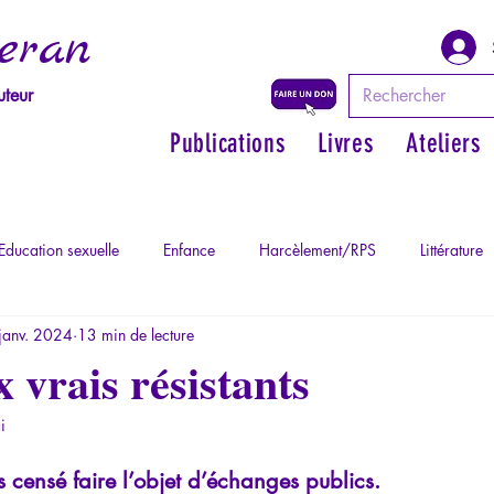
eran
uteur
Publications
Livres
Ateliers
Education sexuelle
Enfance
Harcèlement/RPS
Littérature
janv. 2024
13 min de lecture
Philosopher par les mythes grecs
Philosophie
Psychopatholog
 vrais résistants
i
ychopathologie du Totalitarisme
Retrouver son pouvoir personnel
as censé faire l’objet d’échanges publics. 