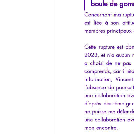
boule de gom
Concernant ma ruptur
est liée à son atti
membres principaux de
Cette rupture est do
2023, et n’a aucun r
a choisi de ne pas p
comprends, car il éta
information, Vincen
l’absence de poursui
une collaboration ave
d’après des témoigna
ne puisse me défendr
une collaboration ave
mon encontre.