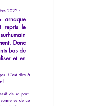
mbre 2022 :
e arnaque 
repris le 
surhumain 
ent. Donc 
nts bas de 
iser et en 
s. C’est dire à 
e !
sif de sa part, 
sonnelles de ce 