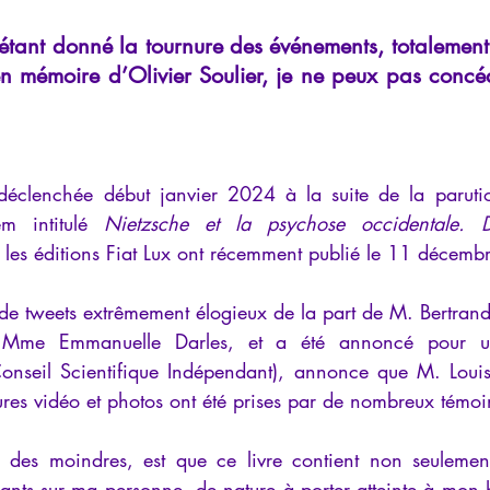
iews
Psychopathologie de l'Autorité
Recensions
Psychose
tant donné la tournure des événements, totalement
n mémoire d’Olivier Soulier, je ne peux pas concéd
rec
Intelligence artificielle
déclenchée début janvier 2024 à la suite de la parutio
m intitulé 
Nietzsche et la psychose occidentale. 
 les éditions Fiat Lux ont récemment publié le 11 décem
et de tweets extrêmement élogieux de la part de M. Bertrand
 Mme Emmanuelle Darles, et a été annoncé pour une
onseil Scientifique Indépendant), annonce que M. Louis
ures vidéo et photos ont été prises par de nombreux témoi
 des moindres, est que ce livre contient non seulement
sants sur ma personne, de nature à porter atteinte à mon 