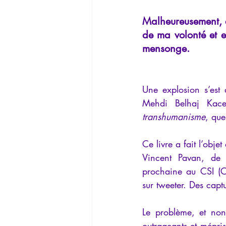
La Lucarne
Articles
Interv
Malheureusement, é
de ma volonté et e
mensonge.
Conférences
Allemand
G
Une explosion s’est 
Mehdi Belhaj Kace
transhumanisme
, que
Ce livre a fait l’obj
Vincent Pavan, de
prochaine au CSI (C
sur tweeter. Des capt
Le problème, et non
outrageants et mépri