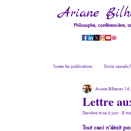
Ariane Bilh
Philosophe, conférencière, a
Toutes les publications
Droits sexuels/
Ariane Bilheran
14 
Mythologie - Savoir des Anciens
Lettre aux
Dernière mise à jour :
8 ma
Psychopathologie du Pouvoir
Ps
Tout ceci n’était p