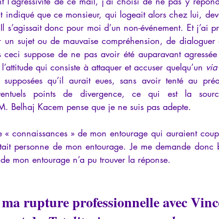
 l’agressivité de ce mail, j’ai choisi de ne pas y répond
 indiqué que ce monsieur, qui logeait alors chez lui, devai
 Il s’agissait donc pour moi d’un non-événement. Et j’ai pri
r un sujet ou de mauvaise compréhension, de dialoguer 
 ceci suppose de ne pas avoir été auparavant agressée p
attitude qui consiste à attaquer et accuser quelqu’un 
via
 supposées qu’il aurait eues, sans avoir tenté au préala
entuels points de divergence, ce qui est la sourc
M. Belhaj Kacem pense que je ne suis pas adepte.
 « connaissances » de mon entourage qui auraient coupé
entait personne de mon entourage. Je me demande donc bie
e de mon entourage n’a pu trouver la réponse.
 ma rupture professionnelle avec Vinc