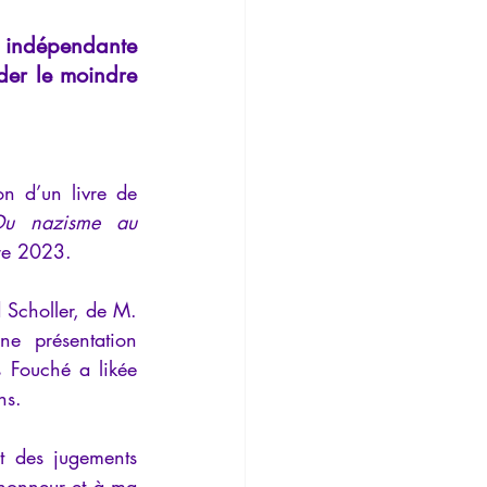
Temporalité
 indépendante 
er le moindre 
n d’un livre de 
Du nazisme au 
bre 2023.
 Scholler, de M. 
 présentation 
 Fouché a likée 
ns.
 des jugements 
honneur et à ma 