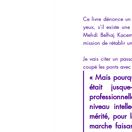
Ce livre dénonce un 
yeux, s’il existe un
Mehdi Belhaj Kacem d
mission de rétablir un
Je vais citer un pa
coupé les ponts avec 
« Mais pourqu
était jusqu
professionnel
niveau intell
mérité, pour l
marche faisan