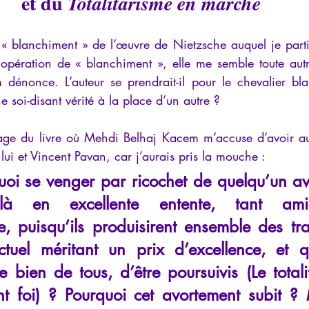
et du
 Totalitarisme en marche
« blanchiment » de l’œuvre de Nietzsche auquel je parti
e opération de « blanchiment », elle me semble toute autr
énonce. L’auteur se prendrait-il pour le chevalier blan
e soi-disant vérité à la place d’un autre ?
ssage du livre où Mehdi Belhaj Kacem m’accuse d’avoir 
lui et Vincent Pavan, car j’aurais pris la mouche :
oi se venger par ricochet de quelqu’un ave
e-là en excellente entente, tant ami
le, puisqu’ils produisirent ensemble des tr
ectuel méritant un prix d’excellence, et q
e bien de tous, d’être poursuivis (Le totali
t foi) ? Pourquoi cet avortement subit ? 