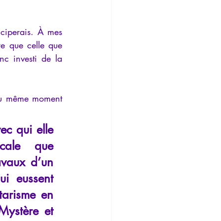
ciperais. À mes 
e que celle que 
c investi de la 
au même moment 
c qui elle 
cale que 
avaux d’un 
ui eussent 
tarisme en 
Mystère et 