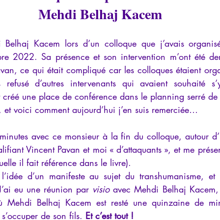
Mehdi Belhaj Kacem
 Belhaj Kacem lors d’un colloque que j’avais organisé
re 2022. Sa présence et son intervention m’ont été dem
an, ce qui était compliqué car les colloques étaient orga
 refusé d’autres intervenants qui avaient souhaité s’y
créé une place de conférence dans le planning serré de l
et voici comment aujourd’hui j’en suis remerciée…
 minutes avec ce monsieur à la fin du colloque, autour d’un
lifiant Vincent Pavan et moi « d’attaquants », et me présen
lle il fait référence dans le livre).
u l’idée d’un manifeste au sujet du transhumanisme, et
J’ai eu une réunion par 
visio
 avec Mehdi Belhaj Kacem, 
ù Mehdi Belhaj Kacem est resté une quinzaine de min
 s’occuper de son fils.
 Et c’est tout !