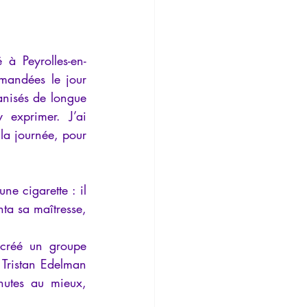
 à Peyrolles-en-
andées le jour 
nisés de longue 
 exprimer. J’ai 
a journée, pour 
e cigarette : il 
ta sa maîtresse, 
 créé un groupe 
Tristan Edelman 
utes au mieux, 