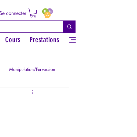
Se connecter
Cours
Prestations
Manipulation/Perversion
ie de la Paranoïa
Traumatisme
La Licorne