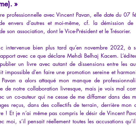
me). »
e professionnelle avec Vincent Pavan, elle date du 07 fév
tude envers d’autres et moi-même, cf. la démission de 
 son association, dont le Vice-Président et le Trésorier.
nc intervenue bien plus tard qu’en novembre 2022, à sav
apport avec ce que déclare Mehdi Belhaj Kacem. L’éditeu
ublier un livre avec autant de dissensions entre les aut
it impossible d’en faire une promotion sereine et harmoni
t Pavan a alors attaqué mon manque de professionnali
te de notre collaboration livresque, mais je vois mal com
c un co-auteur qui ne cesse de me diffamer dans des mail
ges reçus, dans des collectifs de terrain, derrière mon d
e ! Et je n’ai même pas compris le désir de Vincent Pava
c moi, s’il pensait réellement toutes les accusations qu’il