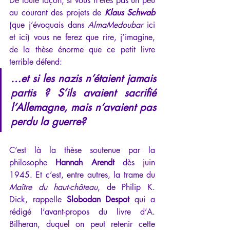
De toute façon, si vous n’êtes pas un peu 
au courant des projets de 
Klaus Schwab 
(que j’évoquais dans 
AlmaMedoubar
ici
et 
ici
) vous ne ferez que rire, j’imagine, 
de la thèse énorme que ce petit livre 
terrible défend:
…et si les nazis n’étaient jamais 
partis ? S’ils avaient sacrifié 
l’Allemagne, mais n’avaient pas 
perdu la guerre?
C’est là la thèse soutenue par la 
philosophe 
Hannah Arendt
 dès juin 
1945. Et c’est, entre autres, la trame du 
Maître du haut-château
, de Philip K. 
Dick, rappelle 
Slobodan Despot
 qui a 
rédigé l’avant-propos du livre d’A. 
Bilheran, duquel on peut retenir cette 