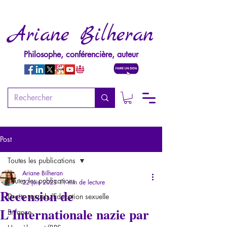
Ariane Bilheran
Philosophe, conférencière, auteur
Post
Toutes les publications
Ariane Bilheran
Toutes les publications
22 juin 2023
11 min de lecture
Recension de
Droits sexuels/Education sexuelle
L'Internationale nazie par
Enfance