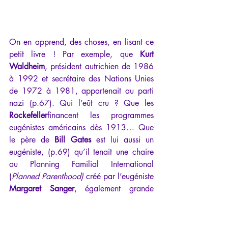
On en apprend, des choses, en lisant ce 
petit livre ! Par exemple, que 
Kurt 
Waldheim
, président autrichien de 1986 
à 1992 et secrétaire des Nations Unies 
de 1972 à 1981, appartenait au parti 
nazi (p.67). Qui l’eût cru ? Que les 
Rockefeller
financent les programmes 
eugénistes américains dès 1913… Que 
le père de 
Bill Gates
 est lui aussi un 
eugéniste, (p.69) qu’il tenait une chaire 
au Planning Familial International 
(
Planned Parenthood)
 créé par l’eugéniste 
Margaret Sanger
, également grande 
admiratrice de Hitler. Que le frère de 
l’écrivain 
Aldous Huxley
, Julian S. Huxley 
fut vice-président de l’Eugenic Society de 