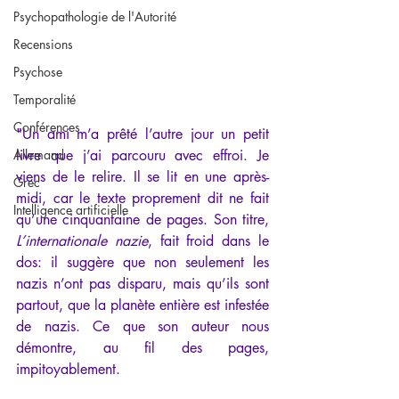
Psychopathologie de l'Autorité
Recensions
Psychose
Temporalité
Conférences
"Un ami m’a prêté l’autre jour un petit 
Allemand
livre que j’ai parcouru avec effroi. Je 
viens de le relire. Il se lit en une après-
Grec
midi, car le texte proprement dit ne fait 
Intelligence artificielle
qu’une cinquantaine de pages. Son titre, 
L’internationale nazie
, fait froid dans le 
dos: il suggère que non seulement les 
nazis n’ont pas disparu, mais qu’ils sont 
partout, que la planète entière est infestée 
de nazis. Ce que son auteur nous 
démontre, au fil des pages, 
impitoyablement.