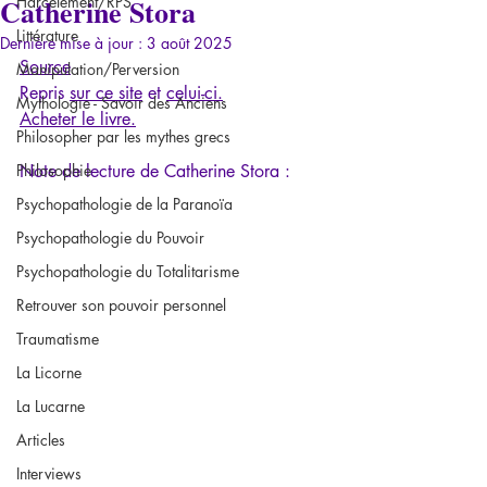
Catherine Stora
Harcèlement/RPS
Littérature
Dernière mise à jour :
3 août 2025
Source
Manipulation/Perversion
Repris 
sur ce site
 et 
celui-ci.
Mythologie - Savoir des Anciens
Acheter le livre
.
Philosopher par les mythes grecs
Philosophie
Note de lecture de Catherine Stora :
Psychopathologie de la Paranoïa
Psychopathologie du Pouvoir
Psychopathologie du Totalitarisme
Retrouver son pouvoir personnel
Traumatisme
La Licorne
La Lucarne
Articles
Interviews