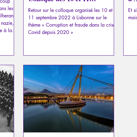
ucoup
septembre 2022 à Lisbonne
ans les
Retour sur le colloque organisé les 10 et
Et s
(Portugal)
ilheran y
11 septembre 2022 à Lisbonne sur le
mais
 nazie,
thème « Corruption et fraude dans la crise
e à la
Covid depuis 2020 »