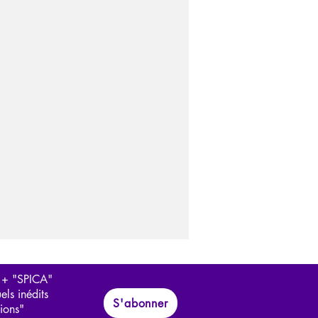
 + "SPICA"
els inédits
S'abonner
tions"