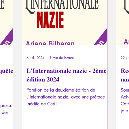
a
Psychopathologie du Pouvoir
Psychopathologie du T
el
Traumatisme
La Licorne
La Lucarne
Articl
Recensions
Psychose
Temporalité
Conféren
6 juil. 2024
1 min de lecture
22 ju
quête
L'Internationale nazie - 2ème
Re
édition 2024
na
Parution de la deuxième édition de
Source
L'Internationale nazie, avec une préface
Acheter l
inédite de Ceri!
Cath
ipresse
jour
e des