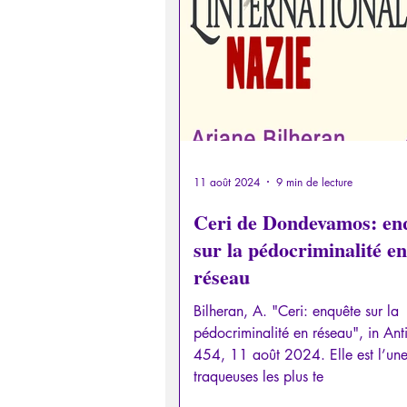
Psychopathologie de la Paranoï
Retrouver son pouvoir personn
Psychopathologie de l'Autorité
11 août 2024
9 min de lecture
Ceri de Dondevamos: en
sur la pédocriminalité en
Intelligence artificielle
réseau
Bilheran, A. "Ceri: enquête sur la
pédocriminalité en réseau", in Ant
454, 11 août 2024. Elle est l’un
traqueuses les plus te