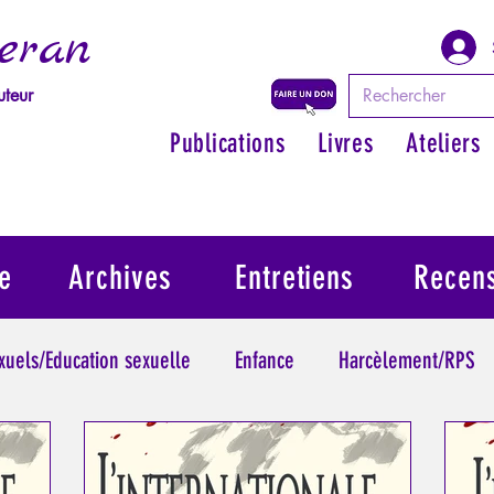
eran
uteur
Publications
Livres
Ateliers
e
Archives
Entretiens
Recen
exuels/Education sexuelle
Enfance
Harcèlement/RPS
ythologie - Savoir des Anciens
Philosopher par les mythes