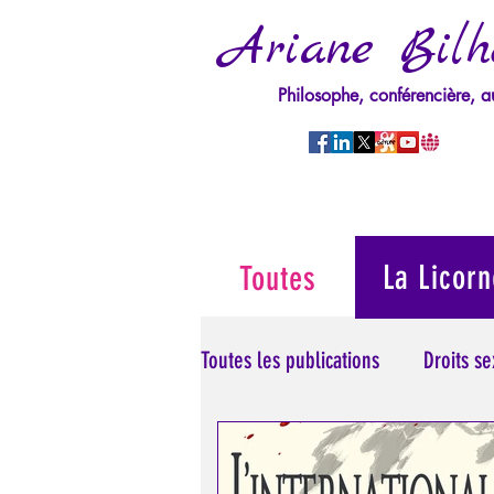
Ariane Bilh
Philosophe, conférencière, a
La Licorn
Toutes
Toutes les publications
Droits s
Manipulation/Perversion
M