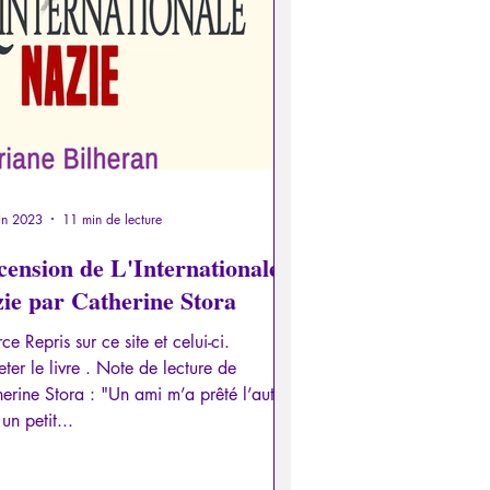
otalitarisme
es
Interviews
ces
Allemand
Grec
in 2023
11 min de lecture
cension de L'Internationale
zie par Catherine Stora
 Repris sur ce site et celui-ci.
e livre . Note de lecture de
erine Stora : "Un ami m’a prêté l’autre
 un petit...