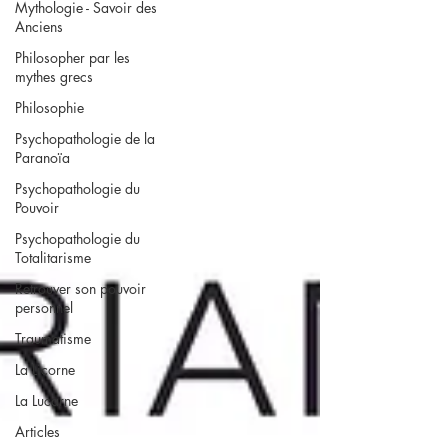
Mythologie - Savoir des
Anciens
Philosopher par les
mythes grecs
Philosophie
Psychopathologie de la
Paranoïa
Psychopathologie du
Pouvoir
Psychopathologie du
Totalitarisme
Retrouver son pouvoir
personnel
Traumatisme
La Licorne
La Lucarne
Articles