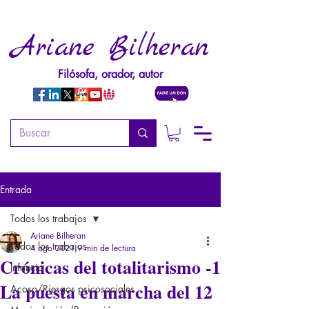
Ariane Bilheran
Filósofa, orador, autor
Entrada
Todos los trabajos
Ariane Bilheran
Todos los trabajos
4 ago 2021
9 min de lectura
Crónicas del totalitarismo -1
Infancia
La puesta en marcha del 12
Acoso/Riesgos psicosociales