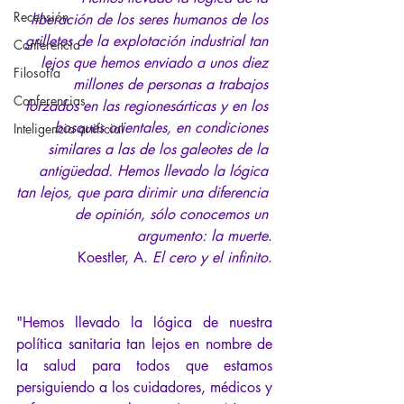
Recensión
liberación de los seres humanos de los 
grilletes de la explotación industrial tan 
Conferencia
lejos que hemos enviado a unos diez 
Filosofía
millones de personas a trabajos 
Conferencias
forzados en las regionesárticas y en los 
bosques orientales, en condiciones 
Inteligencia artificial
similares a las de los galeotes de la 
antigüedad. Hemos llevado la lógica 
tan lejos, que para dirimir una diferencia 
de opinión, sólo conocemos un 
argumento: la muerte
.
Koestler, A. 
El cero y el infinito
.
"Hemos llevado la lógica de nuestra 
política sanitaria tan lejos en nombre de 
la salud para todos que estamos 
persiguiendo a los cuidadores, médicos y 