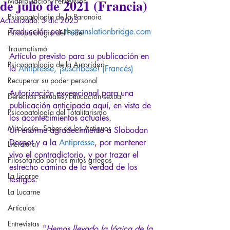
de julio de 2021 (Francia)
Manipulación/Perversión
Psicopatología de la Paranoia
Actualizado:
5 dic 2025
Traducción por 
thetranslationbridge.com
Psicopatología del Poder
Traumatismo
Artículo previsto para su publicación en 
Psicopatología de la Autoridad
la 
Antipresse, ¡suscríbase! 
(Francés)
Recuperar su poder personal
Autorización excepcional para una 
Derechos sexuales/Educación sexual
publicación anticipada aquí, en vista de 
Psicopatología del Totalitarismo
los acontecimientos actuales.
Mitología - Saber de los Antiguos
Un enorme agradecimiento a Slobodan 
Despot y a la
Antipresse
, por mantener 
Literatura
vivo el contradictorio, y por trazar el 
Filosofando por los mitos griegos
estrecho camino de la verdad de los 
La Licorne
testigos.
La Lucarne
Artículos
Entrevistas
"
Hemos llevado la lógica de la 