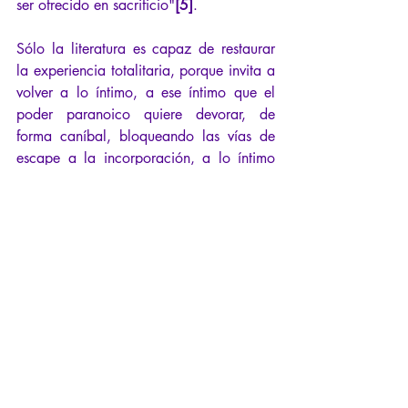
ser ofrecido en sacrificio"
[5]
.
Sólo la literatura es capaz de restaurar 
la experiencia totalitaria, porque invita a 
volver a lo íntimo, a ese íntimo que el 
poder paranoico quiere devorar, de 
forma caníbal, bloqueando las vías de 
escape a la incorporación, a lo íntimo 
de los sentimientos, a los estados de 
ánimo, a la vibración del ser presa de 
sus dudas, de sus divagaciones, de su 
desesperación, pero también de su 
voluntad, de sus aspiraciones, de sus 
decisiones, de sus convicciones. En el 
marco de los talleres "Literatura y 
totalitarismo", que tendrán lugar a partir 
del 12 de agosto de 2021, trabajaré 
sobre 
el Cero e el infinito 
de Koestler
[6]
.