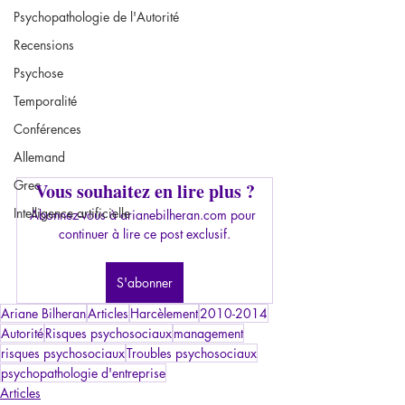
Psychopathologie de l'Autorité
Recensions
Psychose
Temporalité
Conférences
Allemand
Grec
Vous souhaitez en lire plus ?
Intelligence artificielle
Abonnez-vous à arianebilheran.com pour 
continuer à lire ce post exclusif.
S'abonner
Ariane Bilheran
Articles
Harcèlement
2010-2014
Autorité
Risques psychosociaux
management
risques psychosociaux
Troubles psychosociaux
psychopathologie d'entreprise
Articles