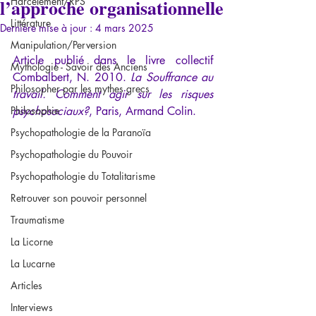
l’approche organisationnelle
Harcèlement/RPS
Littérature
Dernière mise à jour :
4 mars 2025
Manipulation/Perversion
Article publié dans le livre collectif 
Mythologie - Savoir des Anciens
Combalbert, N.
2010.
La
 Souffrance au 
Philosopher par les mythes grecs
travail. Comment agir sur les risques 
Philosophie
psychosociaux?
, Paris, Armand Colin.
Psychopathologie de la Paranoïa
Psychopathologie du Pouvoir
Psychopathologie du Totalitarisme
Retrouver son pouvoir personnel
Traumatisme
La Licorne
La Lucarne
Articles
Interviews