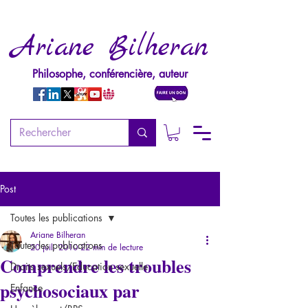
Ariane Bilheran
Philosophe, conférencière, auteur
Post
Toutes les publications
Ariane Bilheran
Toutes les publications
20 juil. 2010
22 min de lecture
Comprendre les troubles
Droits sexuels/Education sexuelle
psychosociaux par
Enfance