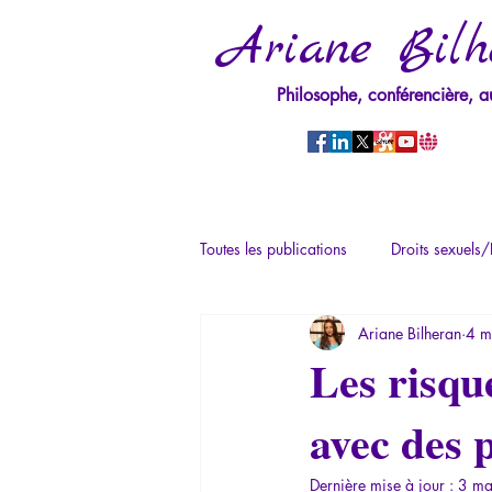
Ariane Bilh
Philosophe, conférencière, a
Toutes les publications
Droits sexuels/
Ariane Bilheran
4 m
Mythologie - Savoir des Anciens
Les risqu
avec des 
Psychopathologie du Pouvoir
Ps
Dernière mise à jour :
3 ma