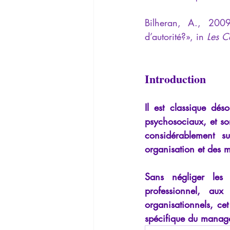
La Lucarne
Articles
Interv
Bilheran, A., 2009
d’autorité?», in
 Les C
Conférences
Allemand
G
Introduction
Il est classique dés
psychosociaux, et son
considérablement s
organisation et des 
Sans négliger les f
professionnel, aux
organisationnels, cet
spécifique du managem