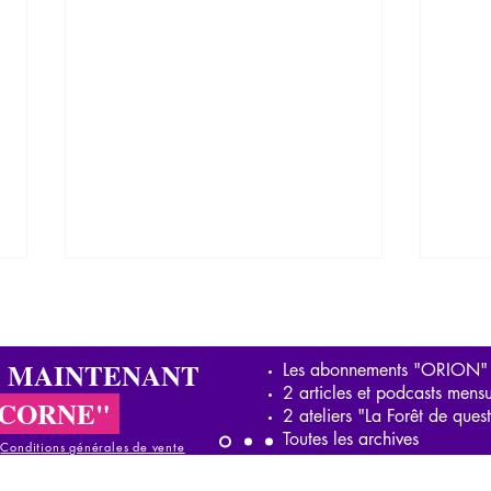
S MAINTENANT
Les abonnements "ORION"
2 articles et podcasts mensu
ICORNE"
2 ateliers "La Forêt de ques
Toutes les archives
-
Conditions générales de vente
Clinique d’un cas de burn out,
Le m