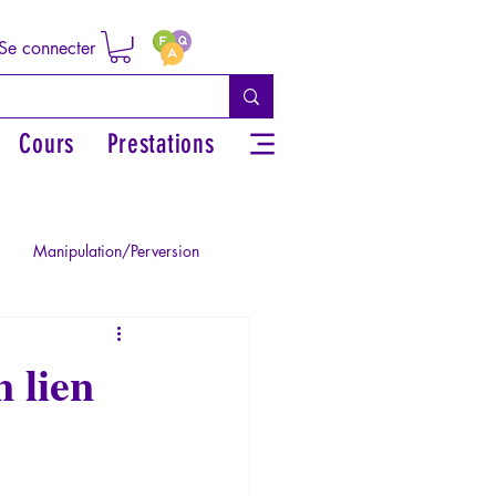
Se connecter
Cours
Prestations
Manipulation/Perversion
ie de la Paranoïa
n lien
Traumatisme
La Licorne