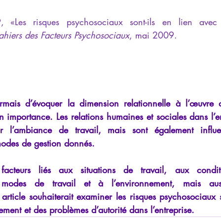
iews
Psychopathologie de l'Autorité
Recensions
Psychose
, «Les risques psychosociaux sont-ils en lien avec
ahiers des Facteurs Psychosociaux
, mai 2009.
rec
Intelligence artificielle
ormais d’évoquer la dimension relationnelle à l’œuvre d
 importance. Les relations humaines et sociales dans l’ent
ur l’ambiance de travail, mais sont également influ
modes de gestion donnés.
acteurs liés aux situations de travail, aux conditi
 modes de travail et à l’environnement, mais aussi
 article souhaiterait examiner les risques psychosociaux s
ent et des problèmes d’autorité dans l’entreprise.