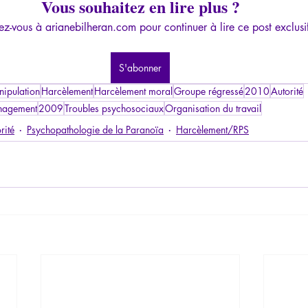
Vous souhaitez en lire plus ?
z-vous à arianebilheran.com pour continuer à lire ce post exclusi
S'abonner
ipulation
Harcèlement
Harcèlement moral
Groupe régressé
2010
Autorité
nagement
2009
Troubles psychosociaux
Organisation du travail
rité
Psychopathologie de la Paranoïa
Harcèlement/RPS