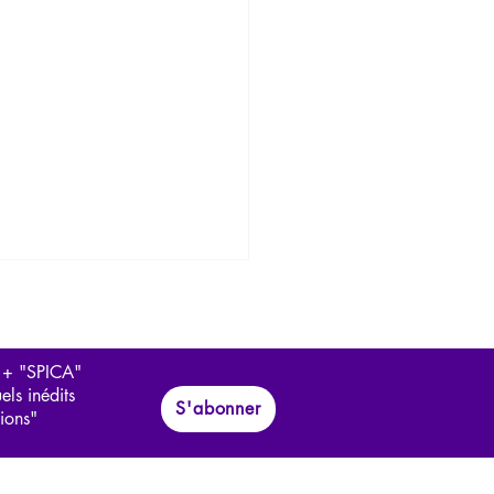
 + "SPICA"
els inédits
S'abonner
tions"
anagement face aux