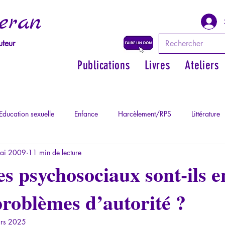
eran
uteur
Publications
Livres
Ateliers
Education sexuelle
Enfance
Harcèlement/RPS
Littérature
ai 2009
11 min de lecture
Philosopher par les mythes grecs
Philosophie
Psychopatholog
es psychosociaux sont-ils e
problèmes d’autorité ?
ychopathologie du Totalitarisme
Retrouver son pouvoir personnel
rs 2025