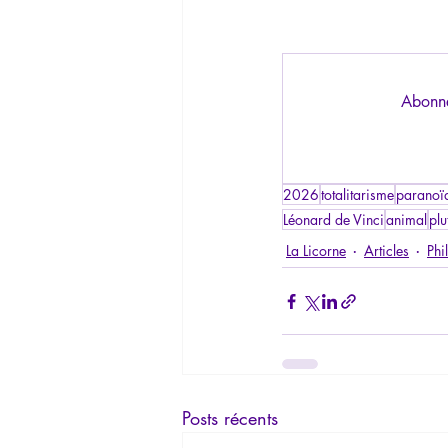
Abonne
2026
totalitarisme
paranoï
Léonard de Vinci
animal
plu
La Licorne
Articles
Phi
Posts récents