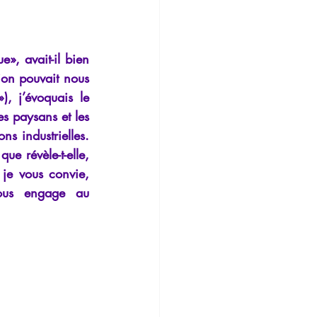
Temporalité
», avait-il bien 
ion pouvait nous 
, j’évoquais le 
es paysans et les 
s industrielles. 
e révèle-t-elle, 
je vous convie, 
ous engage au 