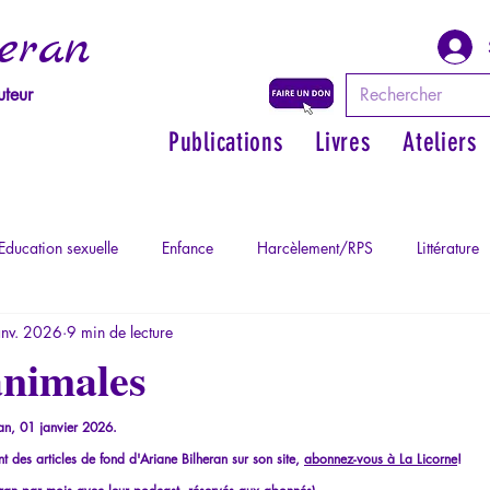
eran
uteur
Publications
Livres
Ateliers
Education sexuelle
Enfance
Harcèlement/RPS
Littérature
anv. 2026
9 min de lecture
Philosopher par les mythes grecs
Philosophie
Psychopatholog
animales
ychopathologie du Totalitarisme
Retrouver son pouvoir personnel
an, 01 janvier 2026.
 des articles de fond d'Ariane Bilheran sur son site, 
abonnez-vous à La Licorne
!