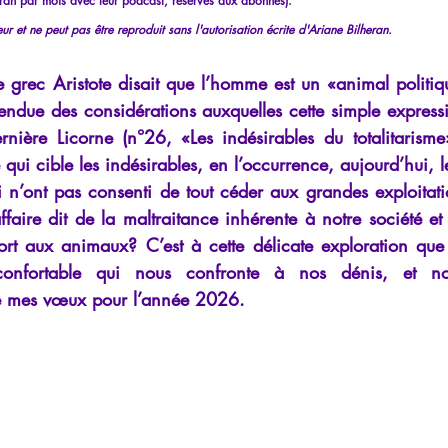
lheran par mois avec leur podcast, réservés aux abonnés).
iews
Psychopathologie de l'Autorité
Recensions
Psychose
eur et ne peut pas être reproduit sans l'autorisation écrite d'Ariane Bilheran.
 grec Aristote disait que l’homme est un «animal politique
rec
Intelligence artificielle
tendue des considérations auxquelles cette simple express
ère Licorne (n°26, «Les indésirables du totalitarisme»)
e qui cible les indésirables, en l’occurrence, aujourd’hui, l
i n’ont pas consenti de tout céder aux grandes exploitation
faire dit de la maltraitance inhérente à notre société et qu
ort aux animaux? C’est à cette délicate exploration que 
nconfortable qui nous confronte à nos dénis, et n
de mes vœux pour l’année 2026.