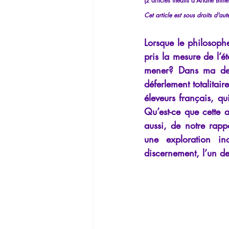
(2 articles inédits d'Ariane Bi
La Lucarne
Articles
Interv
Cet article est sous droits d'aut
Lorsque le philosophe
Conférences
Allemand
G
pris la mesure de l’é
mener? Dans ma derni
déferlement totalitair
éleveurs français, qu
Qu’est-ce que cette af
aussi, de notre rapp
une exploration i
discernement, l’un 