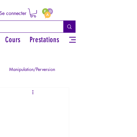
Se connecter
Cours
Prestations
Manipulation/Perversion
ie de la Paranoïa
Traumatisme
La Licorne