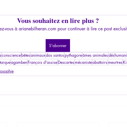
Vous souhaitez en lire plus ?
z-vous à arianebilheran.com pour continuer à lire ce post exclusi
S'abonner
a
conscience
bêtes
animaux
dos santos
pythagore
âmes animales
déshumani
tarque
agamben
François d'assise
Descartes
mécaniste
abattoirs
meurtres
Ki
losophie