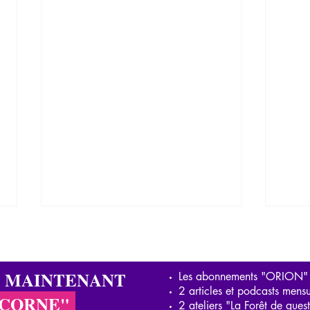
S MAINTENANT
Les abonnements "ORION"
2 articles et podcasts mensu
ICORNE"
Nos amies les bêtes
2 ateliers "La Forêt de ques