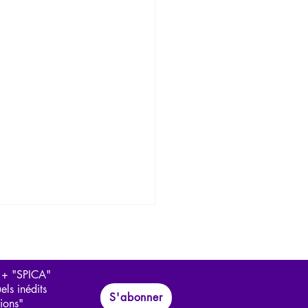
 + "SPICA"
els inédits
S'abonner
tions"