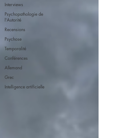
Interviews
Psychopathologie de
l'Autorité
Recensions
Psychose
Temporalité
Conférences
Allemand
Grec
Intelligence artificielle