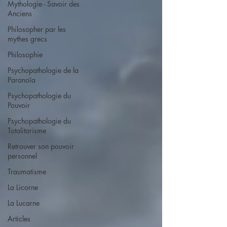
Mythologie - Savoir des
Anciens
Philosopher par les
mythes grecs
Philosophie
Psychopathologie de la
Paranoïa
Psychopathologie du
Pouvoir
Psychopathologie du
Totalitarisme
Retrouver son pouvoir
personnel
Traumatisme
La Licorne
La Lucarne
Articles