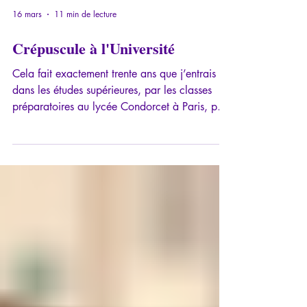
16 mars
11 min de lecture
Crépuscule à l'Université
Cela fait exactement trente ans que j’entrais
dans les études supérieures, par les classes
préparatoires au lycée Condorcet à Paris, puis
l’admission à l'École Normale Supérieure de
la rue d’Ulm et la fréquentation de plusieurs
Universités. Quelles furent mes relations avec
ce milieu? Cette Licorne n°32 est l'occasion
d’une rétrospective, qui permet aussi de
comprendre, à travers la petite porte, celle de
mon témoignage, les raisons des marées
idéologiques qui engloutissent c