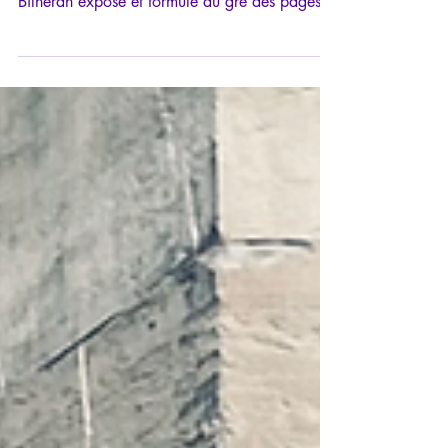
chargement… est le résultat de ce qu’Ariane
Bilheran expose et formule au gré des pages:
une preuve matérielle d’une pensée et d’une
conscience qui s’extraient de la matière; un
impératif pour être libre car «la matière est
pure nécessité, tandis que la conscience est
pure liberté»