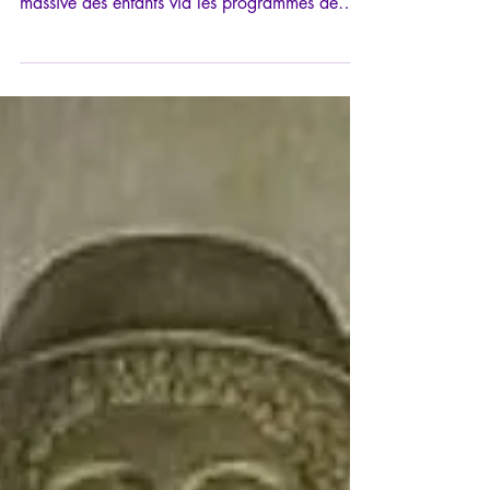
transhumanisme: le totalitarisme
sexuel
Ariane Bilheran nous livre une réflexion
préoccupée et urgente sur la sexualisation
massive des enfants via les programmes de
l’OMS...