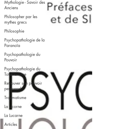
Mythologie - Savoir des
Anciens
Philosopher par les
mythes grecs
Philosophie
Psychopathologie de la
Paranoïa
Psychopathologie du
Pouvoir
Psychopathologie du
Totalitarisme
Retrouver son pouvoir
personnel
Traumatisme
La Licorne
La Lucarne
Articles